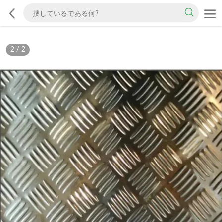
2
/
2