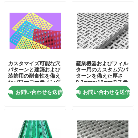
カスタマイズ可能な穴
産業機器およびフィル
パターンと建築および
ター用のカスタム穴パ
装飾用の耐食性を備え
ターンを備えた厚さ
たパワーコーティング
0.2mm〜10mmのステ
されたパンチングメタ
ンレス鋼パンチングメ
お問い合わせを送信
お問い合わせを送信
ルシート
タルシート
家へ
製品
VRショー