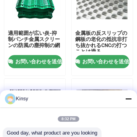
わたしたち に つい て
適用範囲が広い炎-抑
金属板の反スリップの
工場 ツアー
制パンチ金属スクリー
鋼板の老化の抵抗非打
ンの防風の塵抑制の網
ち抜かれるCNCの打つ
ことは滑る
品質管理
お問い合わせを送信
お問い合わせを送信
連絡 ください
ニュース
Kinsy
事件
8:32 PM
Good day, what product are you looking 
編まれた金網スクリーン