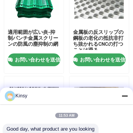
わたしたち に つい て
適用範囲が広い炎-抑
金属板の反スリップの
工場 ツアー
制パンチ金属スクリー
鋼板の老化の抵抗非打
ンの防風の塵抑制の網
ち抜かれるCNCの打つ
ことは滑る
品質管理
お問い合わせを送信
お問い合わせを送信
連絡 ください
ニュース
Kinsy
事件
11:53 AM
Good day, what product are you looking 
編まれた金網スクリーン