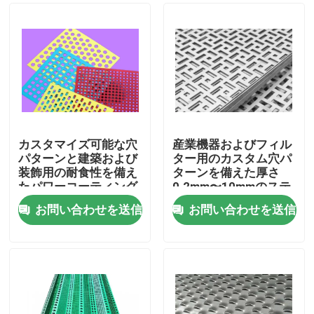
カスタマイズ可能な穴
産業機器およびフィル
パターンと建築および
ター用のカスタム穴パ
装飾用の耐食性を備え
ターンを備えた厚さ
たパワーコーティング
0.2mm〜10mmのステ
されたパンチングメタ
ンレス鋼パンチングメ
お問い合わせを送信
お問い合わせを送信
ルシート
タルシート
家へ
製品
VRショー