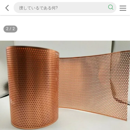
2
/
2