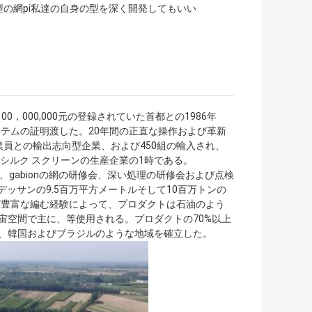
型の網pi私達の自身の型を深く開発してもいい
は100，000,000元の登録されていた首都との1986年
質システムの証明渡した。20年間の正直な操作および革新
従業員との輸出志向型企業、および450組の輸入され、
シルク スクリーンの生産企業の1時である。
、gabionの網の研修会、深い処理の研修会および点検
デッサンの9.5百万平方メートルそして10百万トンの
び豊富な編む経験によって、プロダクトは石油のよう
宙空間で主に、等使用される。プロダクトの70%以上
、韓国およびブラジルのような地域を確立した。