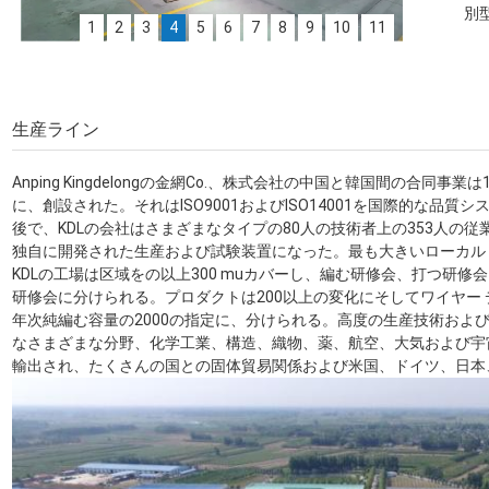
別
1
2
3
4
5
6
7
8
9
10
11
KDLオフィス
KDL織りワークショップ
KDL会議室
KDL ワイヤー メッシュ フィルター進行ワークショップ
生産ライン
KDL倉庫
KDL工場
Anping Kingdelongの金網Co.、株式会社の中国と韓国間の合同事業
KDL工場
に、創設された。それはISO9001およびISO14001を国際的な品
KDL賞
後で、KDLの会社はさまざまなタイプの80人の技術者上の353人の
私達の有名な壁
独自に開発された生産および試験装置になった。最も大きいローカル 
KDLの工場
KDLの工場は区域をの以上300 muカバーし、編む研修会、打つ研修会
KDLのサンプル部屋
研修会に分けられる。プロダクトは200以上の変化にそしてワイヤー 
年次純編む容量の2000の指定に、分けられる。高度の生産技術およ
なさまざまな分野、化学工業、構造、織物、薬、航空、大気および宇
輸出され、たくさんの国との固体貿易関係および米国、ドイツ、日本