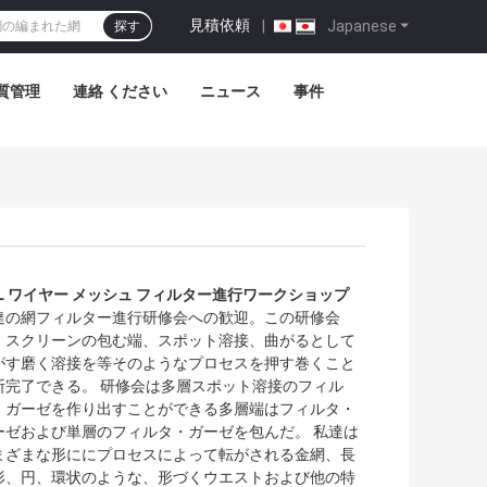
見積依頼
|
Japanese
探す
質管理
連絡 ください
ニュース
事件
DL ワイヤー メッシュ フィルター進行ワークショップ
達の網フィルター進行研修会への歓迎。この研修会
、スクリーンの包む端、スポット溶接、曲がるとして
がす磨く溶接を等そのようなプロセスを押す巻くこと
断完了できる。 研修会は多層スポット溶接のフィル
・ガーゼを作り出すことができる多層端はフィルタ・
ーゼおよび単層のフィルタ・ガーゼを包んだ。 私達は
まざまな形ににプロセスによって転がされる金網、長
形、円、環状のような、形づくウエストおよび他の特