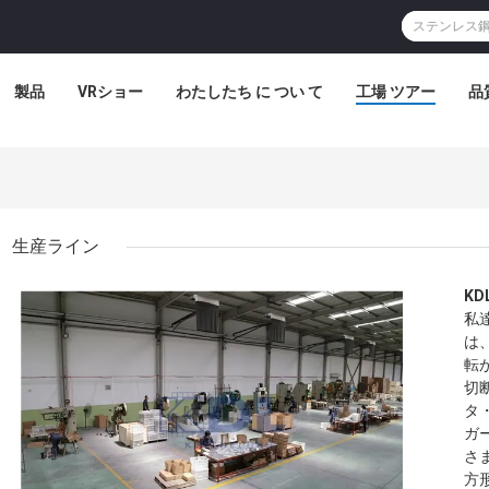
製品
VRショー
わたしたち に つい て
工場 ツアー
品
生産ライン
K
私
は
転
切
タ
ガ
さ
方