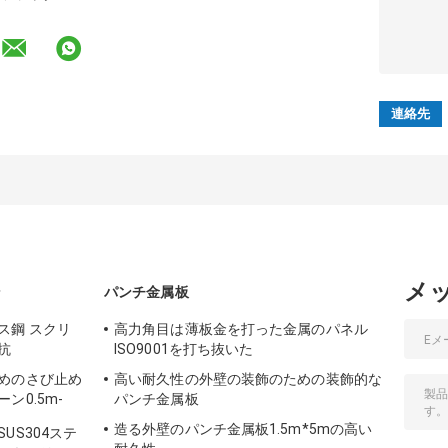
メ
ン
パンチ金属板
ス鋼 スクリ
高力角目は薄板金を打った金属のパネル
抗
ISO9001を打ち抜いた
めのさび止め
高い耐久性の外壁の装飾のための装飾的な
ン0.5m-
パンチ金属板
造る外壁のパンチ金属板1.5m*5mの高い
US304ステ