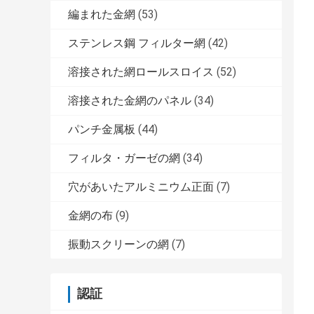
編まれた金網
(53)
ステンレス鋼 フィルター網
(42)
溶接された網ロールスロイス
(52)
溶接された金網のパネル
(34)
パンチ金属板
(44)
フィルタ・ガーゼの網
(34)
穴があいたアルミニウム正面
(7)
金網の布
(9)
振動スクリーンの網
(7)
認証