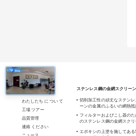
について
ステンレス鋼の金網スクリー
切削加工性の頑丈なステンレ
わたしたち に つい て
ーンの金属のふるいの網熱抵
工場 ツアー
フィルターおよびこし器のた
品質管理
のステンレス鋼の金網スクリー
連絡 ください
3m
エポキシの上塗を施してあるS
ニュース