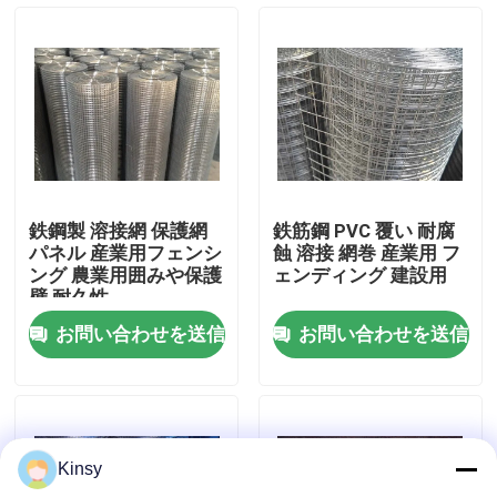
わたしたち に つい て
工場 ツアー
品質管理
鉄鋼製 溶接網 保護網
鉄筋鋼 PVC 覆い 耐腐
パネル 産業用フェンシ
蝕 溶接 網巻 産業用 フ
連絡 ください
ング 農業用囲みや保護
ェンディング 建設用
壁 耐久性
お問い合わせを送信
お問い合わせを送信
ニュース
事件
Kinsy
編まれた金網スクリーン