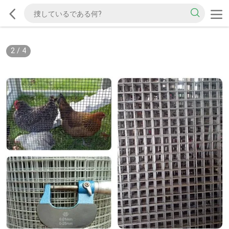
2
/
4