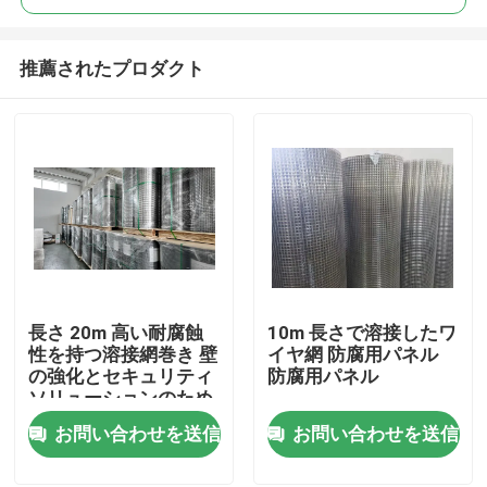
推薦されたプロダクト
長さ 20m 高い耐腐蝕
10m 長さで溶接したワ
家へ
性を持つ溶接網巻き 壁
イヤ網 防腐用パネル
の強化とセキュリティ
防腐用パネル
ソリューションのため
製品
の理想的な
お問い合わせを送信
お問い合わせを送信
VRショー