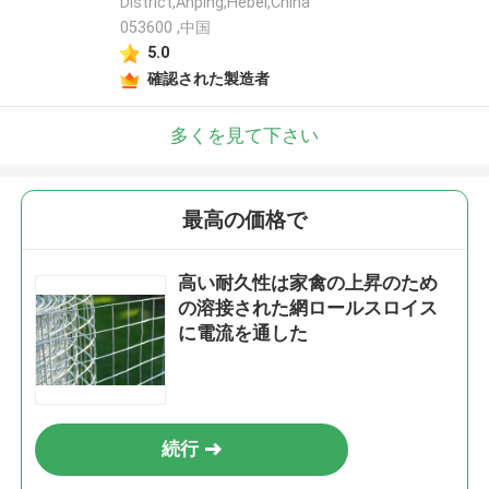
District,Anping,Hebei,China
053600 ,中国
5.0
確認された製造者
多くを見て下さい
最高の価格で
高い耐久性は家禽の上昇のため
の溶接された網ロールスロイス
に電流を通した
続行